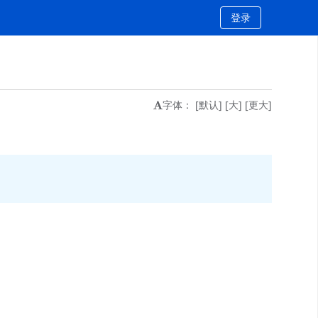
登录
字体：
[默认]
[大]
[更大]