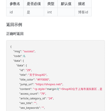
参数名
是否必须
类型
默认值
描述
id
是
int
博客id
返回示例
正确时返回
{

"msg"
: 
"success"
,

"code"
: 
0
,

"data"
: {

"data"
: {

"id"
: 
"29"
,

"title"
: 
"关于ShopXO"
,

"title_color"
: 
"#FF0000"
,

"jump_url"
: 
"https://shopxo.net/"
,

"content"
: 
"<p style="
margin:
0
;
">ShopXO位于上海市浦东新区，是专业
"access_count"
: 
"79"
,

"article_category_id"
: 
"24"
,

"seo_title"
: 
""
,

"seo_keywords"
: 
""
,
