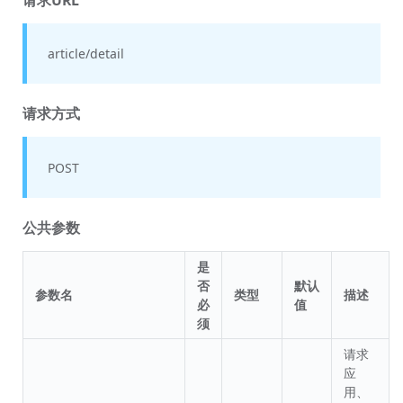
article/detail
请求方式
POST
公共参数
是
否
默认
参数名
类型
描述
必
值
须
请求
应
用、