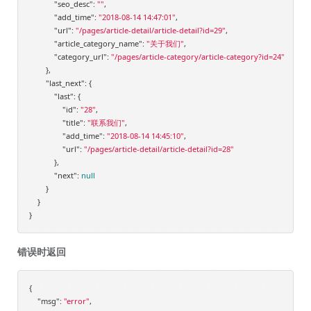
"seo_desc"
: 
""
,

"add_time"
: 
"2018-08-14 14:47:01"
,

"url"
: 
"/pages/article-detail/article-detail?id=29"
,

"article_category_name"
: 
"关于我们"
,

"category_url"
: 
"/pages/article-category/article-category?id=24"
        },

"last_next"
: {

"last"
: {

"id"
: 
"28"
,

"title"
: 
"联系我们"
,

"add_time"
: 
"2018-08-14 14:45:10"
,

"url"
: 
"/pages/article-detail/article-detail?id=28"
            },

"next"
: 
null
        }

    }

错误时返回
{

"msg"
: 
"error"
,
