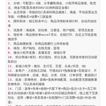
2.
 分销：可配置1~3级、分享赚取佣金、小程序商品海报、取货
3.
 会员等级：等级折扣(具体到商品规格)、满减、手动设置会员
4.
 限时秒杀：独立秒杀中心、商品详情秒杀倒计时、自动开始结
5.
6.
 报价单：商品报价单excel导出、在线打印、自定义字段及拖
7.
8.
9.
10.
 积分商城+签到：积分抵扣、积分兑换、无限发布签到活动获
11.
12.
 多商户：入驻独立店铺、可视化DIY拖拽装修+页面设计、不
13.
 批发：阶梯售价、新购+复购单独配置、自由配置无限极数量
14.
 门店：派单+转单+核销+代客下单+商品+批次+次卡+员工和
薪水自动抽成+充值+收银+桌码+O2O店铺运营模式，线上线下完美
结合、适用（餐饮+美容美发+在线预约+门店消费+自提+外送+快