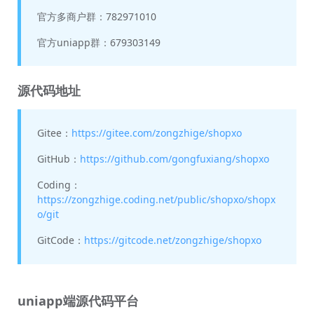
官方多商户群：782971010
官方uniapp群：679303149
源代码地址
Gitee：
https://gitee.com/zongzhige/shopxo
GitHub：
https://github.com/gongfuxiang/shopxo
Coding：
https://zongzhige.coding.net/public/shopxo/shopx
o/git
GitCode：
https://gitcode.net/zongzhige/shopxo
uniapp端源代码平台