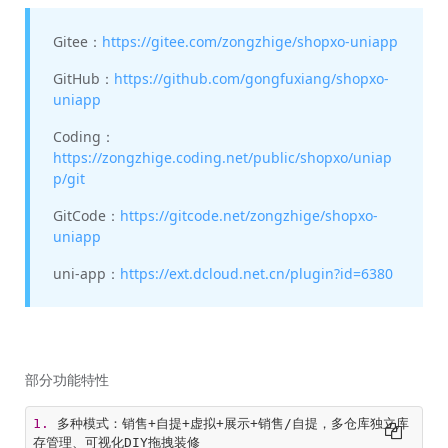
Gitee：
https://gitee.com/zongzhige/shopxo-uniapp
GitHub：
https://github.com/gongfuxiang/shopxo-
uniapp
Coding：
https://zongzhige.coding.net/public/shopxo/uniap
p/git
GitCode：
https://gitcode.net/zongzhige/shopxo-
uniapp
uni-app：
https://ext.dcloud.net.cn/plugin?id=6380
部分功能特性
1.
 多种模式：销售+自提+虚拟+展示+销售/自提，多仓库独立库