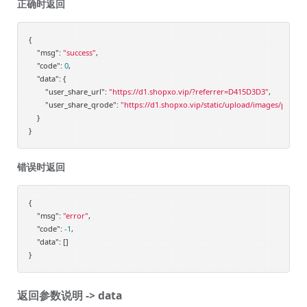
正确时返回
{

"msg"
: 
"success"
,

"code"
: 
0
,

"data"
: {

"user_share_url"
: 
"https://d1.shopxo.vip/?referrer=D415D3D3"
,

"user_share_qrode"
: 
"https://d1.shopxo.vip/static/upload/images/plug
    }

错误时返回
{

"msg"
: 
"error"
,

"code"
: 
-1
,

"data"
: []

返回参数说明 -> data