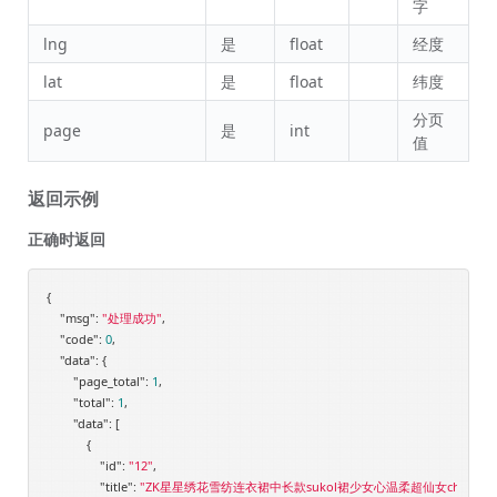
字
lng
是
float
经度
lat
是
float
纬度
分页
page
是
int
值
返回示例
正确时返回
{

"msg"
: 
"处理成功"
,

"code"
: 
0
,

"data"
: {

"page_total"
: 
1
,

"total"
: 
1
,

"data"
: [

            {

"id"
: 
"12"
,

"title"
: 
"ZK星星绣花雪纺连衣裙中长款sukol裙少女心温柔超仙女chic裙子