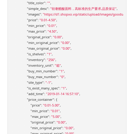
"title_color"
: 
""
,

"simple_desc"
: 
"轻奢醋酸面料，高标准的生产要求,品质保证"
,

"images"
: 
"https://d1.shopxo.vip/static/upload/images/goods/2019/
"price"
: 
"0.01-4.50"
,

"min_price"
: 
"0.01"
,

"max_price"
: 
"4.50"
,

"original_price"
: 
"0.00"
,

"min_original_price"
: 
"0.00"
,

"max_original_price"
: 
"0.00"
,

"is_shelves"
: 
"1"
,

"inventory"
: 
"256"
,

"inventory_unit"
: 
"箱"
,

"buy_min_number"
: 
"1"
,

"buy_max_number"
: 
"0"
,

"site_type"
: 
"-1"
,

"is_exist_many_spec"
: 
"1"
,

"add_time"
: 
"2019-01-14 16:57:10"
,

"price_container"
: {

"price"
: 
"0.01-5.00"
,

"min_price"
: 
"0.01"
,

"max_price"
: 
"5.00"
,

"original_price"
: 
"0.00"
,

"min_original_price"
: 
"0.00"
,

"max_original_price"
: 
"0.00"