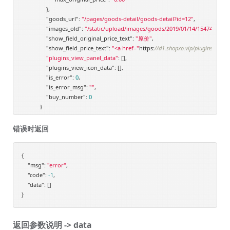
                },

"goods_url"
: 
"/pages/goods-detail/goods-detail?id=12"
,

"images_old"
: 
"/static/upload/images/goods/2019/01/14/1547455890
"show_field_original_price_text"
: 
"原价"
,

"show_field_price_text"
: 
"<a href="
https:
//d1.shopxo.vip/plugins/index
"plugins_view_panel_data"
: [],

"plugins_view_icon_data"
: [],

"is_error"
: 
0
,

"is_error_msg"
: 
""
,

"buy_number"
: 
0
            }

        ]

    }

错误时返回
{

"msg"
: 
"error"
,

"code"
: 
-1
,

"data"
: []

返回参数说明 -> data