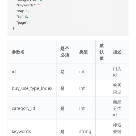
"keywords"
: 
""
,

"lng"
: 
0
,

"lat"
: 
0
,

"page"
: 
1
默
是否
参数名
类型
认
描述
必须
值
门店
id
是
int
id
购买
buy_use_type_index
是
int
类型
商品
category_id
是
int
分类
id
搜索
keywords
是
string
关键