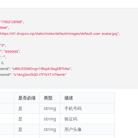
"17602128368"
,

0944"
,

https://d1.shopxo.vip/static/index/default/images/default-user-avatar.jpg"
,

"0"
,

"
: 
"qqqqqq"
,

"
: 
""
,

: 
0
,

penid"
: 
"oB6US5SNOngn196qzb3lagEBTh6w"
,

nionid"
: 
"o1Ang5xo5tiJD-l7Y1kY7-hT6emk"
是否必须
类型
描述
是
string
手机号码
是
string
验证码
是
string
用户头像