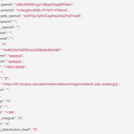
_openid"
: 
"oB6US5SNOngn196qzb3lagEBTh6w"
,

_unionid"
: 
"o1Ang5xo5tiJD-l7Y1kY7-hT6emk"
,

_web_openid"
: 
"obfTQw7y972CqaHw2ohJ2PcETUw8"
,

openid"
: 
""
,

o_openid"
: 
""
,

nid"
: 
""
,

onid"
: 
""
,

: 
"0"
,

: 
"1fa48232d7a0392ca22269a3d35b540f"
,

ame"
: 
"qqqqqq"
,

me"
: 
"qqqqqq"
,

"
: 
"17602128368"
,

 
""
,

"
: 
"0"
,

"
: 
"https://d1.shopxo.vip/static/index/default/images/default-user-avatar.jpg"
,

ce"
: 
""
,

"
,

ay"
: 
"0"
,

s"
: 
""
,

l"
: 
"1189"
,

_integral"
: 
"0"
,

r"
: 
"0"
,

_distribution_level"
: 
"0"
,
