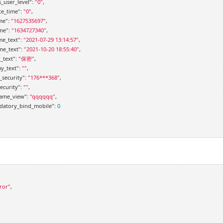
_user_level"
: 
"0"
,

te_time"
: 
"0"
,

me"
: 
"1627535697"
,

me"
: 
"1634727340"
,

me_text"
: 
"2021-07-29 13:14:57"
,

me_text"
: 
"2021-10-20 18:55:40"
,

_text"
: 
"保密"
,

ay_text"
: 
""
,

_security"
: 
"176***368"
,

ecurity"
: 
""
,

ame_view"
: 
"qqqqqq"
,

datory_bind_mobile"
: 
0
ror"
,
