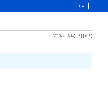
登录
字体：
[默认]
[大]
[更大]