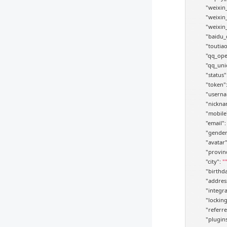
"weixin
"weixin
"weixin
"baidu_
"toutia
"qq_ope
"qq_uni
"status"
"token"
"usern
"nickna
"mobile
"email"
:
"gender
"avatar
"provin
"city"
: 
"
"birthd
"addres
"integra
"locking
"referre
"plugins