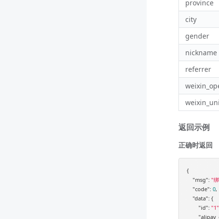
province
city
gender
nickname
referrer
weixin_op
weixin_un
返回示例
正确时返回
{

"msg"
: 
"
"code"
: 
0
,

"data"
: {

"id"
: 
"1"
"alipay