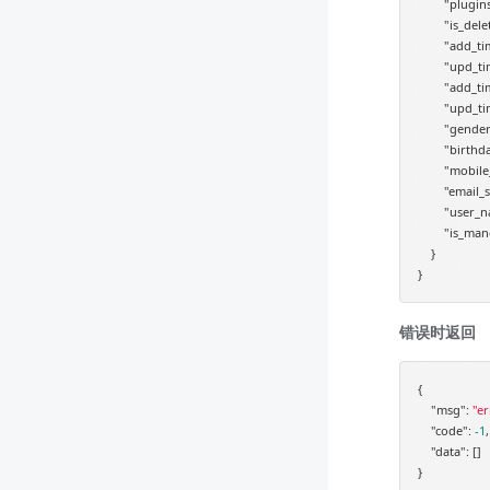
"plugins
"is_dele
"add_ti
"upd_ti
"add_ti
"upd_ti
"gender
"birthd
"mobile
"email_s
"user_n
"is_man
    }

错误时返回
{

"msg"
: 
"er
"code"
: 
-1
,

"data"
: []
