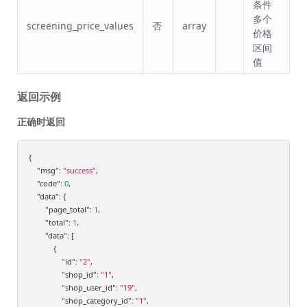
条件
多个
screening_price_values
否
array
价格
区间
值
返回示例
正确时返回
{

"msg"
: 
"success"
,

"code"
: 
0
,

"data"
: {

"page_total"
: 
1
,

"total"
: 
1
,

"data"
: [

            {

"id"
: 
"2"
,

"shop_id"
: 
"1"
,

"shop_user_id"
: 
"19"
,

"shop_category_id"
: 
"1"
,
