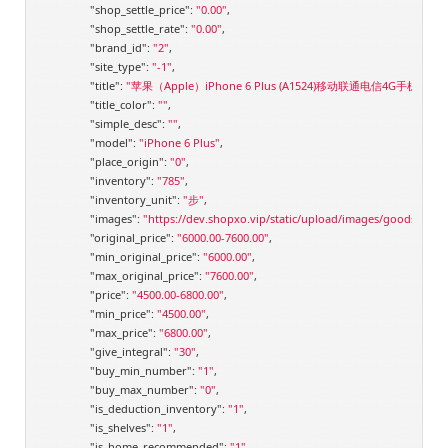
"shop_settle_price"
: 
"0.00"
,

"shop_settle_rate"
: 
"0.00"
,

"brand_id"
: 
"2"
,

"site_type"
: 
"-1"
,

"title"
: 
"苹果（Apple）iPhone 6 Plus (A1524)移动联通电信4G手机 金色 
"title_color"
: 
""
,

"simple_desc"
: 
""
,

"model"
: 
"iPhone 6 Plus"
,

"place_origin"
: 
"0"
,

"inventory"
: 
"785"
,

"inventory_unit"
: 
"步"
,

"images"
: 
"https://dev.shopxo.vip/static/upload/images/goods/2019
"original_price"
: 
"6000.00-7600.00"
,

"min_original_price"
: 
"6000.00"
,

"max_original_price"
: 
"7600.00"
,

"price"
: 
"4500.00-6800.00"
,

"min_price"
: 
"4500.00"
,

"max_price"
: 
"6800.00"
,

"give_integral"
: 
"30"
,

"buy_min_number"
: 
"1"
,

"buy_max_number"
: 
"0"
,

"is_deduction_inventory"
: 
"1"
,

"is_shelves"
: 
"1"
,

"is_home_recommended"
: 
"1"
,
