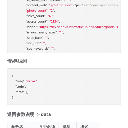
"content_web"
: 
"<p><img src="
https:
//dev.shopxo.vip/static/upload/
"photo_count"
: 
"2"
,

"sales_count"
: 
"43"
,

"access_count"
: 
"2134"
,

"video"
: 
"https://dev.shopxo.vip/static/upload/video/goods/2019/0
"is_exist_many_spec"
: 
"1"
,

"spec_base"
: 
""
,

"seo_title"
: 
""
,

"seo_keywords"
: 
""
,

"seo_desc"
: 
""
,

"is_delete_time"
: 
"0"
,

错误时返回
"add_time"
: 
"2019-01-14 15:40:24"
,

"upd_time"
: 
"2021-08-26 15:31:12"
,

{

"zycg_cate"
: 
"0"
,

"msg"
: 
"zycg_brand"
"error"
,

: 
"0"
,

"code"
: 
"zycg_categoryname"
-1
,

: 
null
,

"data"
: []

"zycg_brandname"
: 
null
,

"price_container"
: {

"price"
: 
"4500.00-6800.00"
,

"min_price"
: 
"4500.00"
,

返回参数说明 -> data
"max_price"
: 
"6800.00"
,

"original_price"
: 
"6000.00-7600.00"
,

"min_original_price"
: 
"6000.00"
,

参数名
是否必须
类型
描述