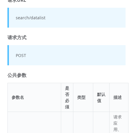
search/datalist
请求方式
POST
公共参数
是
否
默认
参数名
类型
描述
必
值
须
请求
应
用、