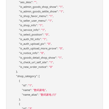
"seo_desc"
: 
""
,

"is_admin_goods_shop_show"
: 
"1"
,

"is_admin_goods_settle_show"
: 
"1"
,

"is_shop_favor_menu"
: 
"1"
,

"is_seller_user_menu"
: 
"1"
,

"is_shop_info"
: 
"1"
,

"is_service_info"
: 
"1"
,

"is_select_position"
: 
"0"
,

"is_auth_fill_info"
: 
"1"
,

"is_auth_upload_pic"
: 
"0"
,

"is_auth_upload_more_prove"
: 
"0"
,

"is_notice_info"
: 
"0"
,

"is_goods_detail_shop_show"
: 
"1"
,

"is_check_url_self_site"
: 
"1"
,

"is_new_order_notice"
: 
"0"
        },

"shop_category"
: [

            {

"id"
: 
"1"
,

"name"
: 
"数码家电"
,

"name_alias"
: 
"数码家电 (1)"
            },

            {

"id"
: 
"3"
,
