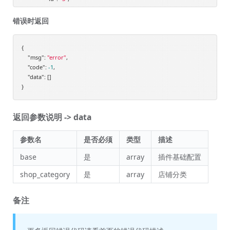
"name"
: 
"测试分类"
,

"name_alias"
: 
"测试分类 (3)"
错误时返回
            },

            {

{

"id"
: 
"2"
,

"msg"
: 
"name"
"error"
: 
,

"服装"
,

"code"
: 
"name_alias"
-1
,

: 
"服装 (2)"
            }

"data"
: []

        ]

    }

返回参数说明 -> data
参数名
是否必须
类型
描述
base
是
array
插件基础配置
shop_category
是
array
店铺分类
备注