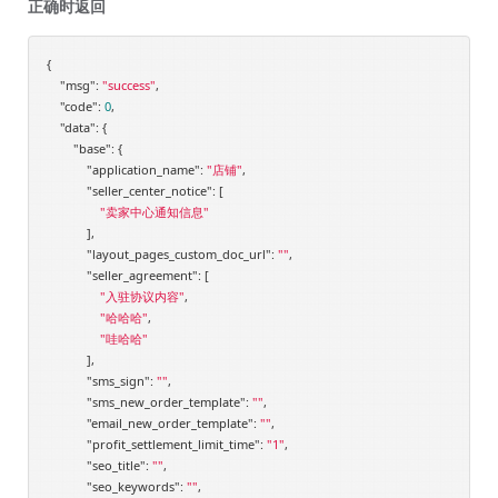
正确时返回
{

"msg"
: 
"success"
,

"code"
: 
0
,

"data"
: {

"base"
: {

"application_name"
: 
"店铺"
,

"seller_center_notice"
: [

"卖家中心通知信息"
            ],

"layout_pages_custom_doc_url"
: 
""
,

"seller_agreement"
: [

"入驻协议内容"
,

"哈哈哈"
,

"哇哈哈"
            ],

"sms_sign"
: 
""
,

"sms_new_order_template"
: 
""
,

"email_new_order_template"
: 
""
,

"profit_settlement_limit_time"
: 
"1"
,

"seo_title"
: 
""
,

"seo_keywords"
: 
""
,
