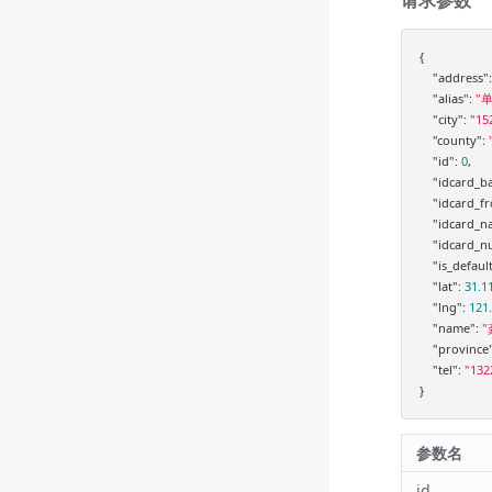
{

"address"
:
"alias"
: 
"
"city"
: 
"15
"county"
: 
"id"
: 
0
,

"idcard_b
"idcard_fr
"idcard_n
"idcard_n
"is_defaul
"lat"
: 
31.1
"lng"
: 
121
"name"
: 
"
"province
"tel"
: 
"132
参数名
id