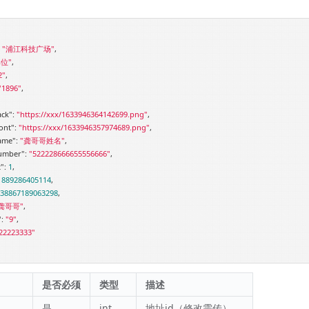
 
"浦江科技广场"
,

单位"
,

2"
,

"1896"
,

ack"
: 
"https://xxx/1633946364142699.png"
,

ont"
: 
"https://xxx/1633946357974689.png"
,

ame"
: 
"龚哥哥姓名"
,

umber"
: 
"522228666655556666"
,

t"
: 
1
,

1889286405114
,

.38867189063298
,

龚哥哥"
,

"
: 
"9"
,

22223333"
是否必须
类型
描述
是
int
地址id（修改需传）