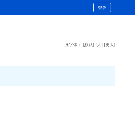
登录
字体：
[默认]
[大]
[更大]