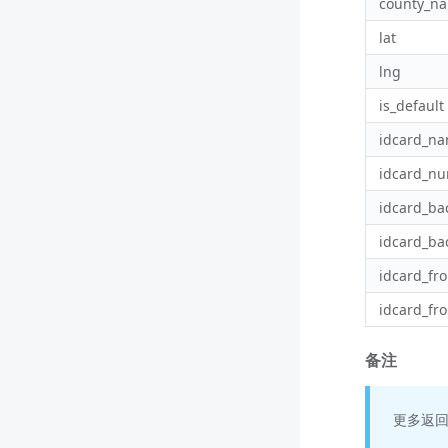
county_n
lat
lng
is_default
idcard_n
idcard_n
idcard_ba
idcard_ba
idcard_fro
idcard_fro
备注
更多返