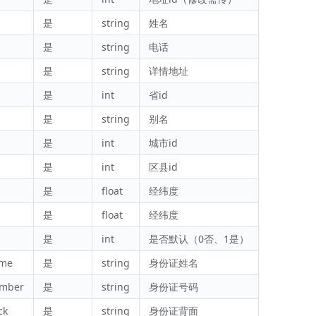
是
string
姓名
是
string
电话
是
string
详情地址
是
int
省id
是
string
别名
是
int
城市id
是
int
区县id
是
float
经纬度
是
float
经纬度
是
int
是否默认（0否、1是）
ame
是
string
身份证姓名
umber
是
string
身份证号码
ck
是
string
身份证背面