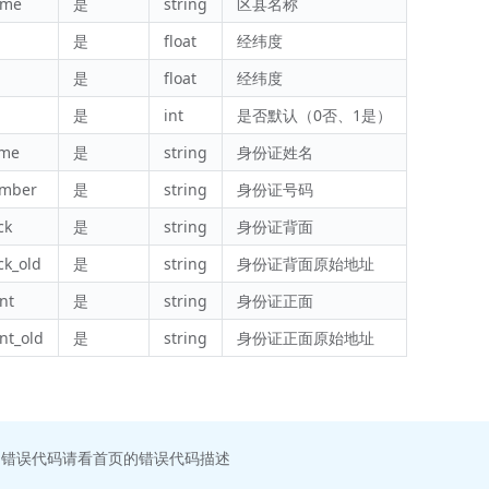
ame
是
string
区县名称
是
float
经纬度
是
float
经纬度
是
int
是否默认（0否、1是）
ame
是
string
身份证姓名
umber
是
string
身份证号码
ck
是
string
身份证背面
ck_old
是
string
身份证背面原始地址
nt
是
string
身份证正面
nt_old
是
string
身份证正面原始地址
回错误代码请看首页的错误代码描述