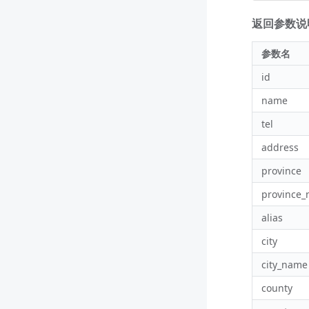
返回参数说明 
参数名
id
name
tel
address
province
province
alias
city
city_name
county