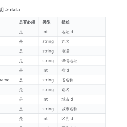
-> data
是否必须
类型
描述
是
int
地址id
是
string
姓名
是
string
电话
是
string
详情地址
是
int
省id
_name
是
string
省名称
是
string
别名
是
int
城市id
是
string
城市名称
是
int
区县id