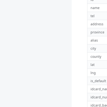
name
tel
address
province
alias
city
county
lat
lng
is_default
idcard_n
idcard_n
idcard_ba