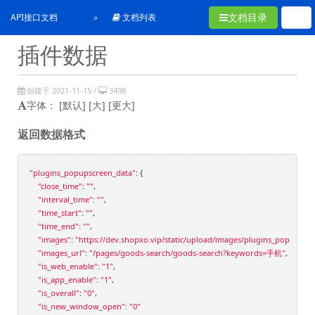
文档目录
API接口文档
文档列表
插件数据
创建于 2021-11-15 /
3498
字体：
[默认]
[大]
[更大]
返回数据格式
"plugins_popupscreen_data"
: {

"close_time"
: 
""
,

"interval_time"
: 
""
,

"time_start"
: 
""
,

"time_end"
: 
""
,

"images"
: 
"https://dev.shopxo.vip/static/upload/images/plugins_popupscr
"images_url"
: 
"/pages/goods-search/goods-search?keywords=手机"
,

"is_web_enable"
: 
"1"
,

"is_app_enable"
: 
"1"
,

"is_overall"
: 
"0"
,

"is_new_window_open"
: 
"0"