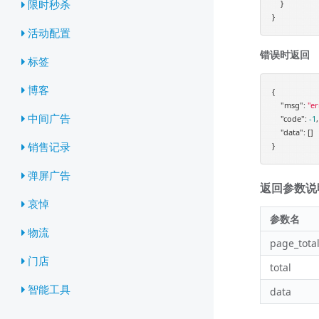
限时秒杀
    }

活动配置
错误时返回
标签
博客
{

"msg"
: 
"er
中间广告
"code"
: 
-1
,

"data"
: []

销售记录
弹屏广告
返回参数说明 
哀悼
参数名
物流
page_tota
门店
total
智能工具
data