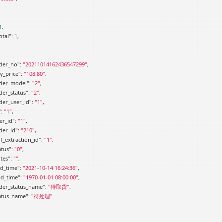
1
,

otal"
: 
1
,

der_no"
: 
"20211014162436547299"
,

y_price"
: 
"108.80"
,

der_model"
: 
"2"
,

der_status"
: 
"2"
,

der_user_id"
: 
"1"
,

"
: 
"1"
,

er_id"
: 
"1"
,

der_id"
: 
"210"
,

lf_extraction_id"
: 
"1"
,

atus"
: 
"0"
,

tes"
: 
""
,

d_time"
: 
"2021-10-14 16:24:36"
,

d_time"
: 
"1970-01-01 08:00:00"
,

der_status_name"
: 
"待取货"
,

atus_name"
: 
"待处理"