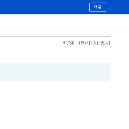
登录
字体：
[默认]
[大]
[更大]