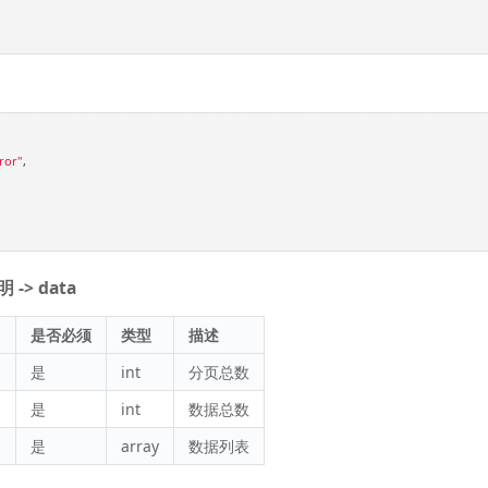
ror"
,

-> data
是否必须
类型
描述
l
是
int
分页总数
是
int
数据总数
是
array
数据列表