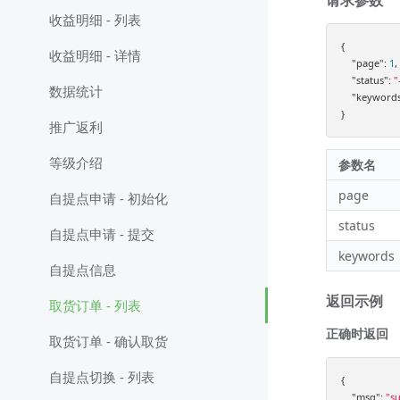
收益明细 - 列表
{

收益明细 - 详情
"page"
: 
1
,

"status"
: 
"
数据统计
"keyword
推广返利
等级介绍
参数名
page
自提点申请 - 初始化
status
自提点申请 - 提交
keywords
自提点信息
返回示例
取货订单 - 列表
正确时返回
取货订单 - 确认取货
自提点切换 - 列表
{

"msg"
: 
"su