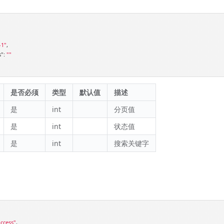
-1"
,

s"
: 
""
是否必须
类型
默认值
描述
是
int
分页值
是
int
状态值
是
int
搜索关键字
ccess"
,
