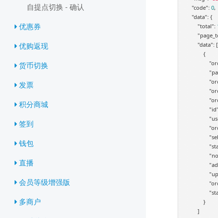
自提点切换 - 确认
"code"
: 
0
,

"data"
: {

优惠券
"total"
: 
"page_t
优购返现
"data"
: [

            {

"or
货币切换
"pa
"or
发票
"or
"or
积分商城
"id
"us
签到
"or
"se
钱包
"st
"no
直播
"ad
"up
会员等级增强版
"or
"st
多商户
            }

        ]
