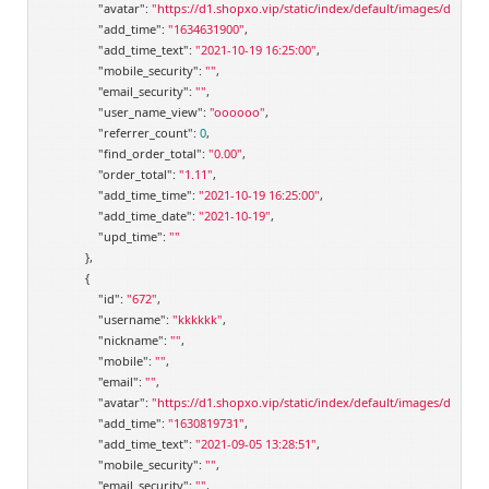
"avatar"
: 
"https://d1.shopxo.vip/static/index/default/images/default-
"add_time"
: 
"1634631900"
,

"add_time_text"
: 
"2021-10-19 16:25:00"
,

"mobile_security"
: 
""
,

"email_security"
: 
""
,

"user_name_view"
: 
"oooooo"
,

"referrer_count"
: 
0
,

"find_order_total"
: 
"0.00"
,

"order_total"
: 
"1.11"
,

"add_time_time"
: 
"2021-10-19 16:25:00"
,

"add_time_date"
: 
"2021-10-19"
,

"upd_time"
: 
""
            },

            {

"id"
: 
"672"
,

"username"
: 
"kkkkkk"
,

"nickname"
: 
""
,

"mobile"
: 
""
,

"email"
: 
""
,

"avatar"
: 
"https://d1.shopxo.vip/static/index/default/images/default-
"add_time"
: 
"1630819731"
,

"add_time_text"
: 
"2021-09-05 13:28:51"
,

"mobile_security"
: 
""
,

"email_security"
: 
""
,
