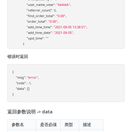
"user_name_view"
: 
"kkkkkk"
,

"referrer_count"
: 
0
,

"find_order_total"
: 
"0.00"
,

"order_total"
: 
"0.00"
,

"add_time_time"
: 
"2021-09-05 13:28:51"
,

"add_time_date"
: 
"2021-09-05"
,

"upd_time"
: 
""
            }

        ]

    }

错误时返回
{

"msg"
: 
"error"
,

"code"
: 
-1
,

"data"
: []

返回参数说明 -> data
参数名
是否必须
类型
描述