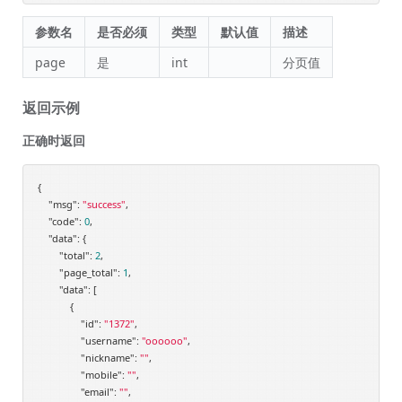
参数名
是否必须
类型
默认值
描述
page
是
int
分页值
返回示例
正确时返回
{

"msg"
: 
"success"
,

"code"
: 
0
,

"data"
: {

"total"
: 
2
,

"page_total"
: 
1
,

"data"
: [

            {

"id"
: 
"1372"
,

"username"
: 
"oooooo"
,

"nickname"
: 
""
,

"mobile"
: 
""
,

"email"
: 
""
,
