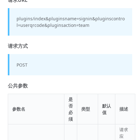
plugins/index&pluginsname=signin&pluginscontro
l=userqrcode&pluginsaction=team
请求方式
POST
公共参数
是
否
默认
参数名
类型
描述
必
值
须
请求
应