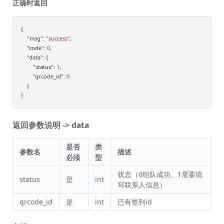
正确时返回
{

"msg"
: 
"success"
,

"code"
: 
0
,

"data"
: {

"status"
: 
1
,

"qrcode_id"
: 
0
    }

返回参数说明 -> data
是否
类
参数名
描述
必须
型
状态（0组队成功、1需要填
status
是
int
写联系人信息）
qrcode_id
是
int
已有签到id