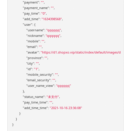
"payment"
: 
""
,

"payment_name"
: 
""
,

"pay_time"
: 
"0"
,

"add_time"
: 
"1634398568"
,

"user"
: {

"username"
: 
"qqqqqq"
,

"nickname"
: 
"qqqqqq"
,

"mobile"
: 
""
,

"email"
: 
""
,

"avatar"
: 
"https://d1.shopxo.vip/static/index/default/images/default-
"province"
: 
""
,

"city"
: 
""
,

"id"
: 
"1"
,

"mobile_security"
: 
""
,

"email_security"
: 
""
,

"user_name_view"
: 
"qqqqqq"
            },

"status_name"
: 
"未支付"
,

"pay_time_time"
: 
""
,

"add_time_time"
: 
"2021-10-16 23:36:08"
        }

    }
