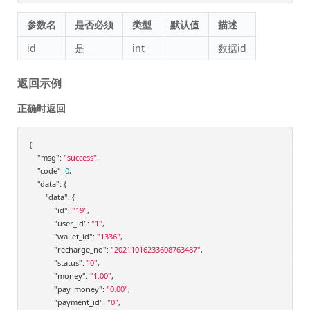
参数名
是否必须
类型
默认值
描述
id
是
int
数据id
返回示例
正确时返回
{

"msg"
: 
"success"
,

"code"
: 
0
,

"data"
: {

"data"
: {

"id"
: 
"19"
,

"user_id"
: 
"1"
,

"wallet_id"
: 
"1336"
,

"recharge_no"
: 
"20211016233608763487"
,

"status"
: 
"0"
,

"money"
: 
"1.00"
,

"pay_money"
: 
"0.00"
,

"payment_id"
: 
"0"
,
