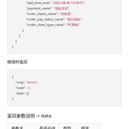
"add_time_time"
: 
"2021-09-05 13:39:57"
,

"payment_name"
: 
"现金支付"
,

"order_status_name"
: 
"待收货"
,

"order_pay_status_name"
: 
"部分退款"
,

"order_client_type_name"
: 
"PC网站"
            }

        ]

    }

错误时返回
{

"msg"
: 
"error"
,

"code"
: 
-1
,

"data"
: []

返回参数说明 -> data
参数名
是否必须
类型
描述