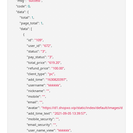
"msg"
: 
"success"
,

"code"
: 
0
,

"data"
: {

"total"
: 
1
,

"page_total"
: 
1
,

"data"
: [

            {

"id"
: 
"109"
,

"user_id"
: 
"672"
,

"status"
: 
"3"
,

"pay_status"
: 
"3"
,

"total_price"
: 
"619.20"
,

"refund_price"
: 
"100.00"
,

"client_type"
: 
"pc"
,

"add_time"
: 
"1630820397"
,

"username"
: 
"kkkkkk"
,

"nickname"
: 
""
,

"mobile"
: 
""
,

"email"
: 
""
,

"avatar"
: 
"https://d1.shopxo.vip/static/index/default/images/default-
"add_time_text"
: 
"2021-09-05 13:39:57"
,

"mobile_security"
: 
""
,

"email_security"
: 
""
,

"user_name_view"
: 
"kkkkkk"
,
